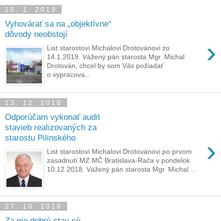
15. 1. 2019
Vyhovárať sa na „objektívne“
dôvody neobstojí
›
List starostovi Michalovi Drotovánovi zo
14.1.2019. Vážený pán starosta Mgr. Michal
Drotován, chcel by som Vás požiadať
o vypracova...
13. 12. 2018
Odporúčam vykonať audit
stavieb realizovaných za
starostu Pilinského
›
List starostovi Michalovi Drotovánovi po prvom
zasadnutí MZ MČ Bratislava-Rača v pondelok
10.12.2018. Vážený pán starosta Mgr. Michal ...
27. 10. 2018
Za nie dobrý stav sú