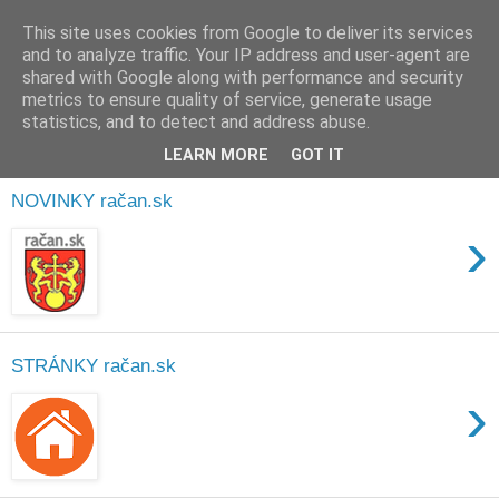
This site uses cookies from Google to deliver its services
Milan Depeš
and to analyze traffic. Your IP address and user-agent are
shared with Google along with performance and security
metrics to ensure quality of service, generate usage
obyvateľ Rače
statistics, and to detect and address abuse.
LEARN MORE
GOT IT
31. 12. 2025
NOVINKY račan.sk
›
STRÁNKY račan.sk
›