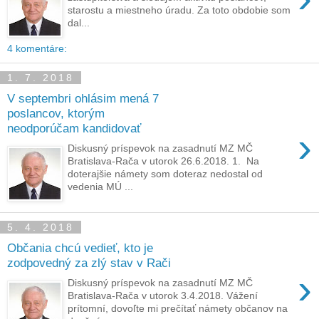
starostu a miestneho úradu. Za toto obdobie som
dal...
4 komentáre:
1. 7. 2018
V septembri ohlásim mená 7
poslancov, ktorým
neodporúčam kandidovať
›
Diskusný príspevok na zasadnutí MZ MČ
Bratislava-Rača v utorok 26.6.2018. 1. Na
doterajšie námety som doteraz nedostal od
vedenia MÚ ...
5. 4. 2018
Občania chcú vedieť, kto je
zodpovedný za zlý stav v Rači
›
Diskusný príspevok na zasadnutí MZ MČ
Bratislava-Rača v utorok 3.4.2018. Vážení
prítomní, dovoľte mi prečítať námety občanov na