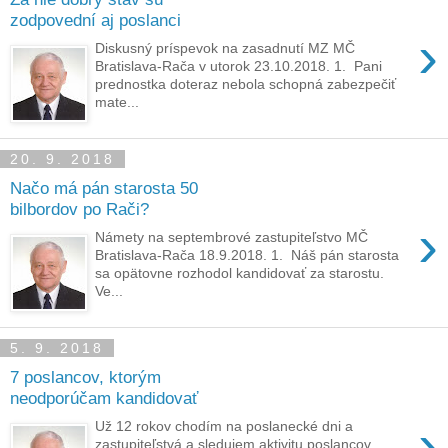
zodpovední aj poslanci
›
Diskusný príspevok na zasadnutí MZ MČ
Bratislava-Rača v utorok 23.10.2018. 1. Pani
prednostka doteraz nebola schopná zabezpečiť
mate...
20. 9. 2018
Načo má pán starosta 50
bilbordov po Rači?
›
Námety na septembrové zastupiteľstvo MČ
Bratislava-Rača 18.9.2018. 1. Náš pán starosta
sa opätovne rozhodol kandidovať za starostu.
Ve...
5. 9. 2018
7 poslancov, ktorým
neodporúčam kandidovať
›
Už 12 rokov chodím na poslanecké dni a
zastupiteľstvá a sledujem aktivitu poslancov,