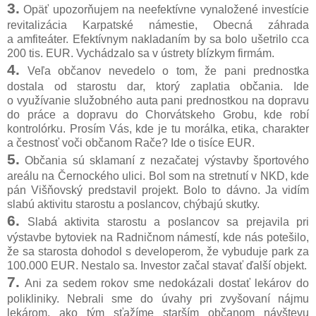
3.
Opäť upozorňujem na neefektívne vynaložené investície
revitalizácia Karpatské námestie, Obecná záhrada
a amfiteáter. Efektívnym nakladaním by sa bolo ušetrilo cca
200 tis. EUR. Vychádzalo sa v ústrety blízkym firmám.
4.
Veľa občanov nevedelo o tom, že pani prednostka
dostala od starostu dar, ktorý zaplatia občania. Ide
o využívanie služobného auta pani prednostkou na dopravu
do práce a dopravu do Chorvátskeho Grobu, kde robí
kontrolórku. Prosím Vás, kde je tu morálka, etika, charakter
a čestnosť voči občanom Rače? Ide o tisíce EUR.
5.
Občania sú sklamaní z nezačatej výstavby športového
areálu na Černockého ulici. Bol som na stretnutí v NKD, kde
pán Višňovský predstavil projekt. Bolo to dávno. Ja vidím
slabú aktivitu starostu a poslancov, chýbajú skutky.
6.
Slabá aktivita starostu a poslancov sa prejavila pri
výstavbe bytoviek na Radničnom námestí, kde nás potešilo,
že sa starosta dohodol s developerom, že vybuduje park za
100.000 EUR. Nestalo sa. Investor začal stavať ďalší objekt.
7.
Ani za sedem rokov sme nedokázali dostať lekárov do
polikliniky. Nebrali sme do úvahy pri zvyšovaní nájmu
lekárom, ako tým sťažíme starším občanom návštevu