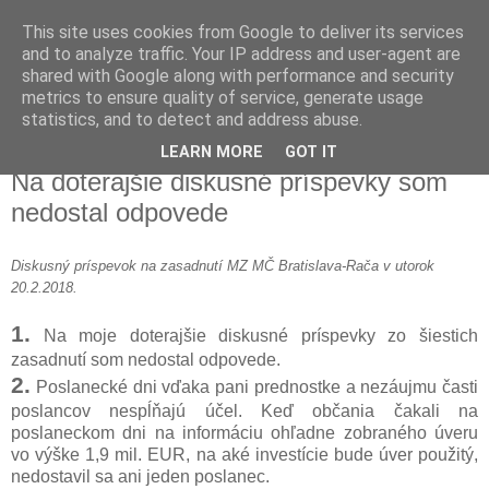
This site uses cookies from Google to deliver its services
Milan Depeš
and to analyze traffic. Your IP address and user-agent are
shared with Google along with performance and security
metrics to ensure quality of service, generate usage
obyvateľ Rače
statistics, and to detect and address abuse.
LEARN MORE
GOT IT
21. 2. 2018
Na doterajšie diskusné príspevky som
nedostal odpovede
Diskusný príspevok na zasadnutí MZ MČ Bratislava-Rača v utorok
20.2.2018.
1.
Na moje doterajšie diskusné príspevky zo šiestich
zasadnutí som nedostal odpovede.
2.
Poslanecké dni vďaka pani prednostke a nezáujmu časti
poslancov nespĺňajú účel. Keď občania čakali na
poslaneckom dni na informáciu ohľadne zobraného úveru
vo výške 1,9 mil. EUR, na aké investície bude úver použitý,
nedostavil sa ani jeden poslanec.