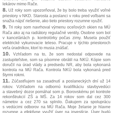
lekárov mimo Rače.
8.
Už roky som upozorňoval, že by bolo treba využiť voľné
priestory v NKD. Starosta a poslanci v roku pred voľbami sa
snažia nájsť riešenie, ako tieto priestory rozumne využiť.
9.
Tri roky som navrhoval výmenu oceľových okien na MÚ
Rača ako aj na radiátory regulačné ventily. Osobne som bol
v kanceláriách p. kontrolórky počas zimy. Musela použiť
elektrické vykurovacie teleso. Pracuje v týchto priestoroch
veľa úradníkov, ktorí to musia znášať.
10.
Vzhľadom na to, že som nedostal odpovede na
zastupiteľstve, som sa písomne obrátil na NKÚ. Kópie som
doručil na úrad vlády a predsedu NR, aby bola vykonaná
kontrola na MÚ Rača. Kontrola NKÚ bola vykonaná pred
štyrmi rokmi.
11.
Zúčastňujem sa zasadnutí a poslaneckých dní už 14
rokov. Vzhľadom na odbornú kvalifikáciu stavbyvedúci
a stavebný dozor pomáhal som p. Borovskému pri kontrole
rekonštrukcií ZŠ a MŠ. Za 14 rokov som dal cez 300
námetov a cez 270 sa splnilo. Ďakujem za spoluprácu
s vedúcimi odborov na MÚ Rača. Moje želanie je hlavne
rozumne a efektívne využiť úver na investície. Úver budú