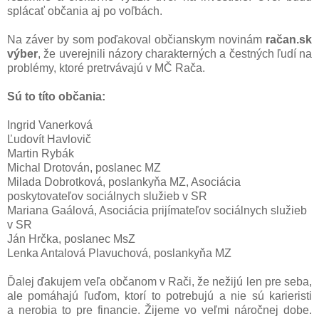
splácať občania aj po voľbách.
Na záver by som poďakoval občianskym novinám
račan.sk
výber
, že uverejnili názory charakterných a čestných ľudí na
problémy, ktoré pretrvávajú v MČ Rača.
Sú to títo občania:
Ingrid Vanerková
Ľudovít Havlovič
Martin Rybák
Michal Drotován, poslanec MZ
Milada Dobrotková, poslankyňa MZ, Asociácia
poskytovateľov sociálnych služieb v SR
Mariana Gaálová, Asociácia prijímateľov sociálnych služieb
v SR
Ján Hrčka, poslanec MsZ
Lenka Antalová Plavuchová, poslankyňa MZ
Ďalej ďakujem veľa občanom v Rači, že nežijú len pre seba,
ale pomáhajú ľuďom, ktorí to potrebujú a nie sú karieristi
a nerobia to pre financie. Žijeme vo veľmi náročnej dobe.